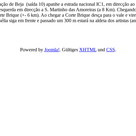
ação de Beja (saída 10) apanhe a estrada nacional IC1, em direcção ao 
à esquerda em direcção a S. Martinho das Amoreiras (a 8 Km). Chegand
te Brique (+- 6 km). Ao chegar a Corte Brique desça para o vale e vire
lia siga em frente e passado um 300 m estará na aldeia dos artistas (ant
Powered by
Joomla!
. Gültiges
XHTML
und
CSS
.